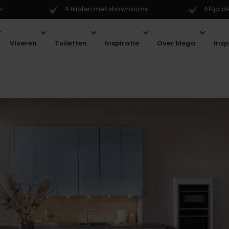
...
4 filialen met showrooms
Altijd 
Vloeren
Toiletten
Inspiratie
Over Mega
Ins