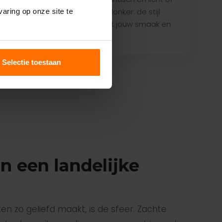
ook als
voor strak en donker: de stijl
aring op onze site te
buigt mee met jouw smaak en
interieur.
Selectie toestaan
n een landelijke
en zo geliefd maakt, is de sfeer. Zachte