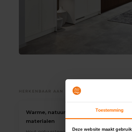
HERKENBAAR AAN
Toestemming
Warme, natuurlijke
Klass
materialen
Sierlij
Deze website maakt gebruik
verfijn
Hout, natuursteen en zachte