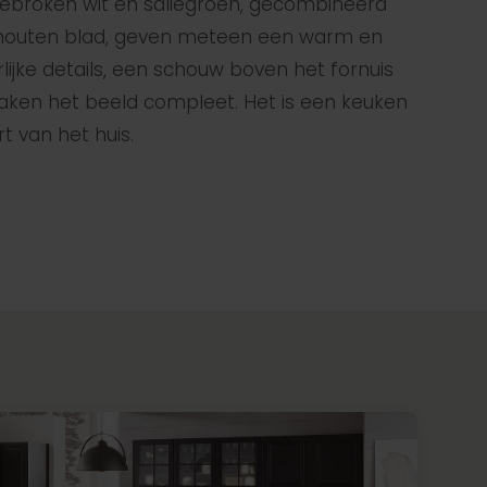
gebroken wit en saliegroen, gecombineerd
 houten blad, geven meteen een warm en
rlijke details, een schouw boven het fornuis
aken het beeld compleet. Het is een keuken
t van het huis.