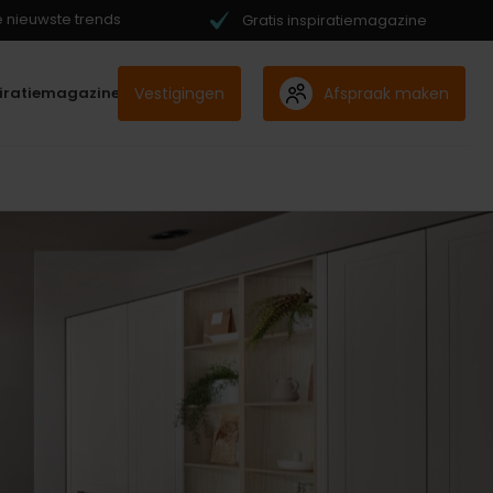
de nieuwste trends
Gratis inspiratiemagazine
Vestigingen
Afspraak maken
piratiemagazine