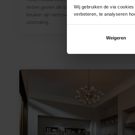
herken
tinten geven de landelijke
Wij gebruiken de via cookies
karakte
verbeteren, te analyseren ho
keuken zijn vertrouwde, warme
uitstraling.
Weigeren