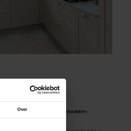
Over
Klassiek of modern-
landelijk
t niet
Kies voor romantisch en licht of