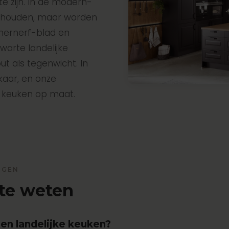
te zijn. In de modern-
n behouden, maar worden
mernerf-blad en
zwarte landelijke
t als tegenwicht. In
kaar, en onze
n keuken op maat.
AGEN
te weten
en landelijke keuken?