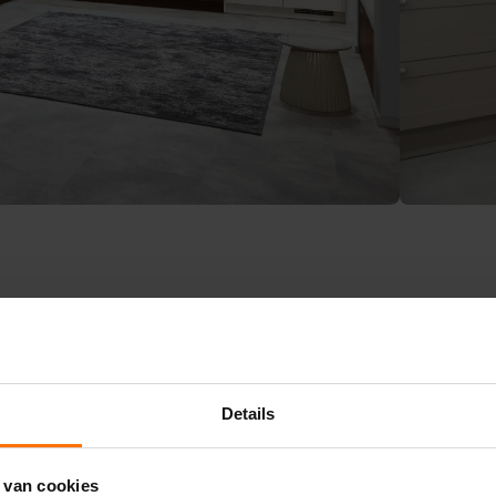
Details
ieke kaderfronten
Tijdloos, nooit uit de
mode
ke kaderfronten en
 van cookies
de details zorgen voor het
Een landelijke keuken leun