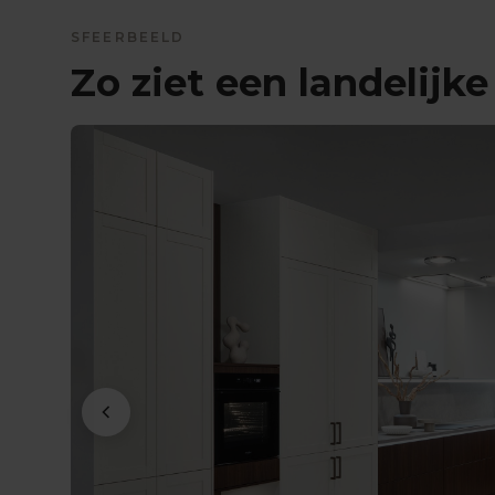
SFEERBEELD
Zo ziet een landelijk