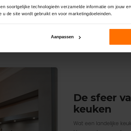
bare, authentieke
op trends. De sfeer blijft, 
 en soortgelijke technologieën verzamelde informatie om jouw erv
r van deze stijl.
e u de site wordt gebruikt en voor marketingdoeleinden.
de jaren verstrijken.
Aanpassen
De sfeer va
keuken
Wat een landelijke keuk