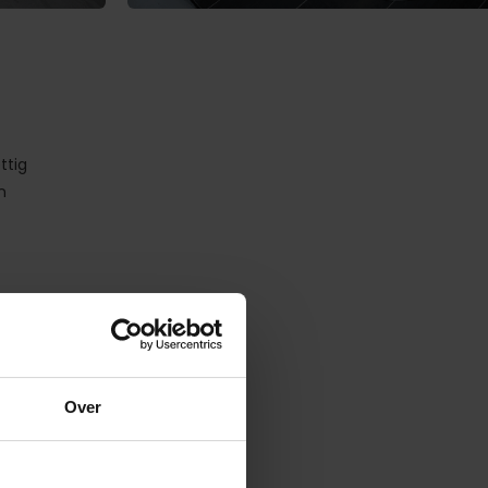
ttig
n
n
Over