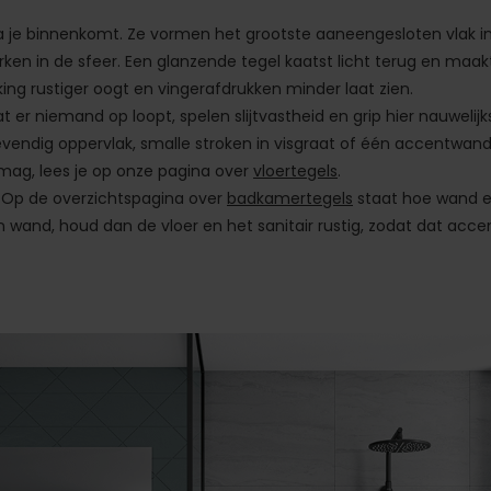
je binnenkomt. Ze vormen het grootste aaneengesloten vlak i
rken in de sfeer. Een glanzende tegel kaatst licht terug en maak
ing rustiger oogt en vingerafdrukken minder laat zien.
er niemand op loopt, spelen slijtvastheid en grip hier nauwelijk
 levendig oppervlak, smalle stroken in visgraat of één accentwan
 mag, lees je op onze pagina over
vloertegels
.
. Op de overzichtspagina over
badkamertegels
staat hoe wand 
en wand, houd dan de vloer en het sanitair rustig, zodat dat acce