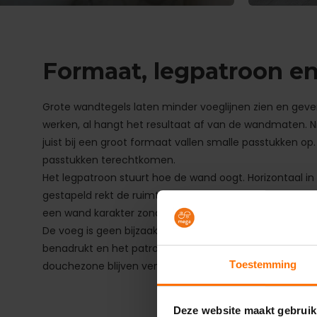
Formaat, legpatroon e
Grote wandtegels laten minder voeglijnen zien en geven
werken, al hangt het resultaat af van de wandmaten. Ni
juist bij een groot formaat vallen smalle passtukken o
passtukken terechtkomen.
Het legpatroon stuurt hoe de wand oogt. Horizontaal i
gestapeld rekt de ruimte juist omhoog. Visgraat en k
een wand karakter zonder dat je een uitgesproken kleur
De voeg is geen bijzaak. Een voegkleur dicht bij de tegel 
benadrukt en het patroon uittekent. Op de wand krijgt 
Toestemming
douchezone blijven ventileren en regelmatig drogen be
Deze website maakt gebruik