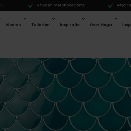
...
4 filialen met showrooms
Altijd 
Vloeren
Toiletten
Inspiratie
Over Mega
Ins