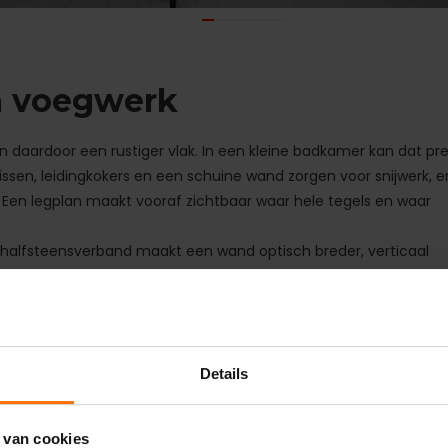
n voegwerk
 daardoor een rustiger vlak. In een kleine badkamer kan dat pre
ssen, leidingkokers en een schuine wand zorgen voor snijwerk, e
p. Een legplan maakt vooraf zichtbaar waar hele tegels en waar
n halfsteensverband maakt een wand optisch breder, verticaal
eperverband vragen meer legwerk en meer materiaal, maar geve
 nodig hebt.
laat het vlak als geheel spreken, terwijl contrast het raster
de voeg minder te verduren dan op de vloer, maar in de
Details
langrijk om kalkaanslag te beperken.
 van cookies