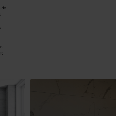
n de
t
s
d
en
nt