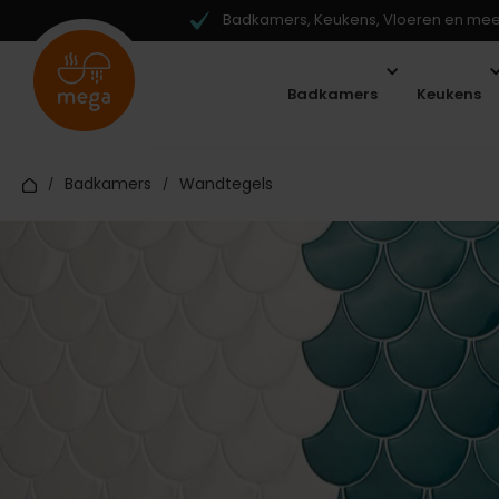
Badkamers, Keukens, Vloeren en meer
Badkamers
Keukens
Badkamers
Wandtegels
/
/