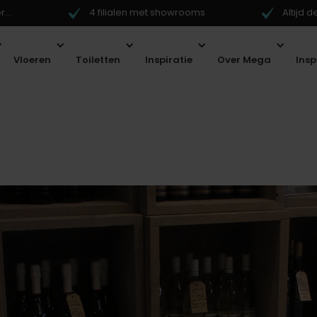
...
4 filialen met showrooms
Altijd 
Vloeren
Toiletten
Inspiratie
Over Mega
Ins