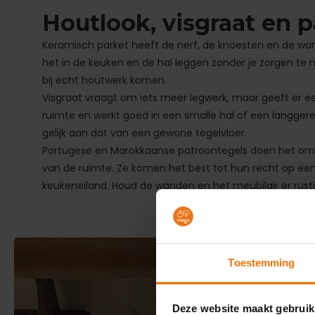
Houtlook, visgraat en 
Keramisch parket heeft de nerf, de knoesten en de wa
het in de keuken en de hal leggen zonder je zorgen te m
bij echt houtwerk komen.
Visgraat vraagt om iets meer legwerk, maar geeft er een
ruimte en werkt goed in een smalle hal of een langge
gelijk aan dat van een gewone tegelvloer.
Portugese en Marokkaanse patroontegels doen het omge
van de ruimte. Ze komen het best tot hun recht op een 
keukeneiland. Houd de wanden en het meubilair er rusti
Toestemming
Deze website maakt gebruik