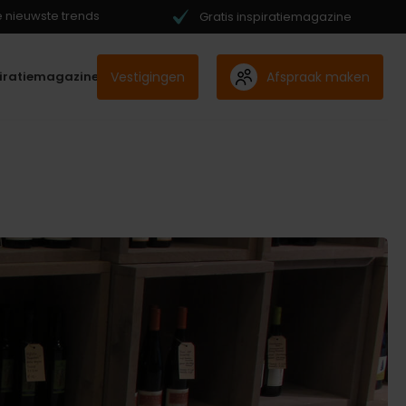
de nieuwste trends
Gratis inspiratiemagazine
Vestigingen
Afspraak maken
piratiemagazine