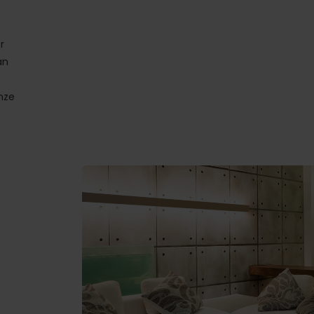
r
an
nze