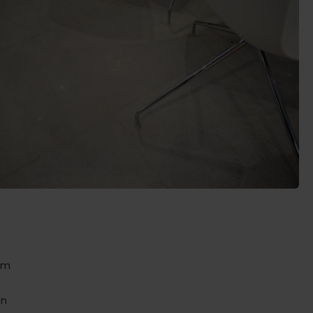
arm
en