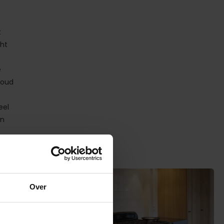
t
cht
e
houd
eel
en
Over