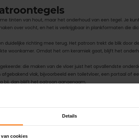
patroontegels
rme tinten van hout, maar het onderhoud van een tegel. Je kun
aken over vocht, en het is verkrijgbaar in plankformaten die di
 duidelijke richting mee terug. Het patroon trekt de blik door d
rekte woonkamer. Omdat het om keramiek gaat, blijft het onder
keerde: die maken van de vloer juist het opvallendste onderd
afgebakend vlak, bijvoorbeeld een toiletvloer, een portaal of e
g bij, dan blijft het patroon aangenaam.
Details
 van cookies