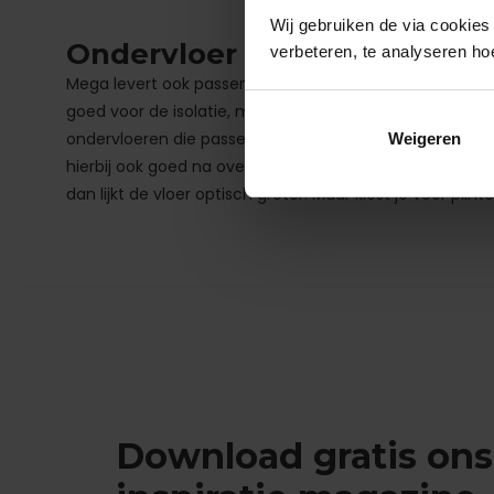
Wij gebruiken de via cookies
Ondervloer en plinten
verbeteren, te analyseren ho
Mega levert ook passende ondervloeren en plinten. Een on
goed voor de isolatie, maar ook voor geluidsdemping e
ondervloeren die passen bij jouw wensen. Daarnaast ma
Weigeren
hierbij ook goed na over de kleur van de plinten ten opzic
dan lijkt de vloer optisch groter. Maar kiest je voor plint
Download gratis ons