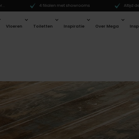
...
4 filialen met showrooms
Altijd 
Vloeren
Toiletten
Inspiratie
Over Mega
Ins