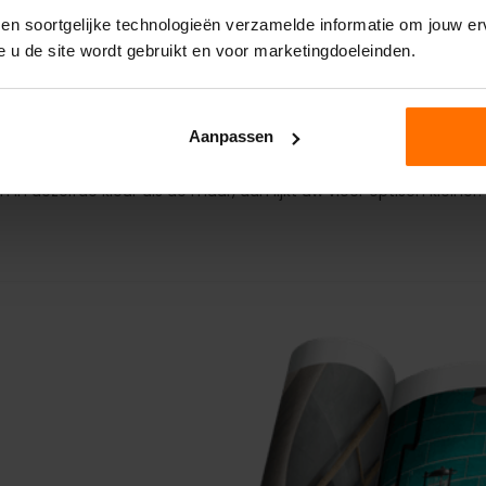
 en soortgelijke technologieën verzamelde informatie om jouw erv
e u de site wordt gebruikt en voor marketingdoeleinden.
dervloer is erg belangrijk bij een laminaatvloer. Het is niet all
n tegen vocht. Daarnaast gaat uw vloer langer mee. Mega lever
akt je met de juiste plinten de laminaatvloer helemaal af. Denk
Aanpassen
hte van uw vloer. Kiest je voor plinten in dezelfde kleur als de vl
en in dezelfde kleur als de muur, dan lijkt uw vloer optisch kleiner.