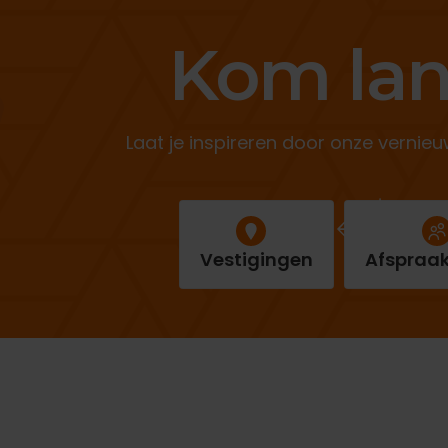
Kom lan
Laat je inspireren door onze vern
Vestigingen
Afspraa