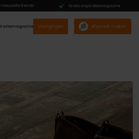
de nieuwste trends
Gratis inspiratiemagazine
Vestigingen
Afspraak maken
piratiemagazine