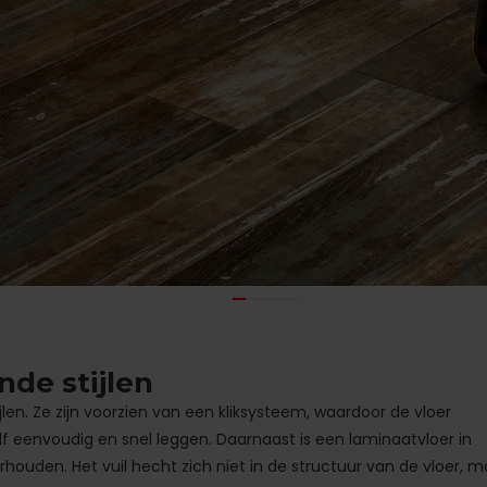
nde stijlen
jlen. Ze zijn voorzien van een kliksysteem, waardoor de vloer
elf eenvoudig en snel leggen. Daarnaast is een laminaatvloer in
houden. Het vuil hecht zich niet in de structuur van de vloer, m