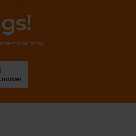
gs!
ieuwde showrooms
k maken