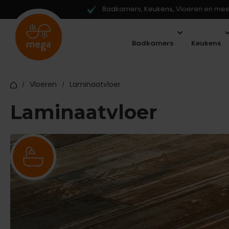
Badkamers, Keukens, Vloeren en meer
Badkamers
Keukens
Vloeren
Laminaatvloer
/
/
Laminaatvloer