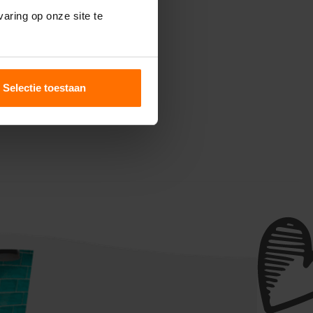
aring op onze site te
een
t
Selectie toestaan
oer,