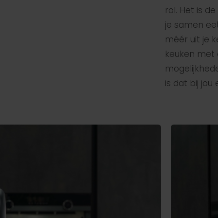
rol. Het is 
je samen eet,
méér uit je 
keuken met ei
mogelijkhede
is dat bij jo