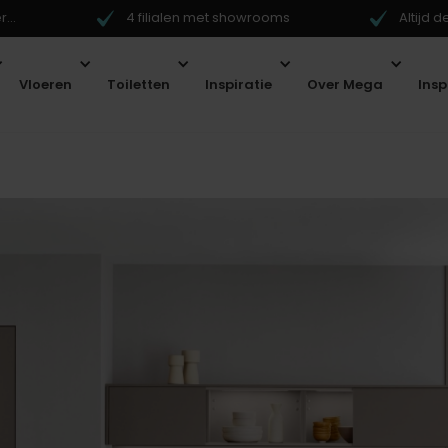
...
4 filialen met showrooms
Altijd 
Vloeren
Toiletten
Inspiratie
Over Mega
Ins