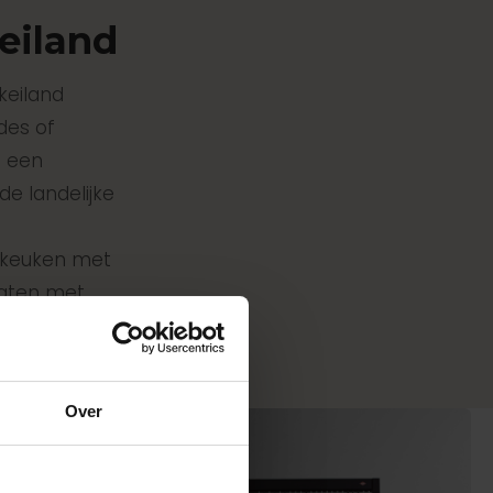
eiland
keiland
des of
n een
de landelijke
n keuken met
laten met
eeks af.
Over