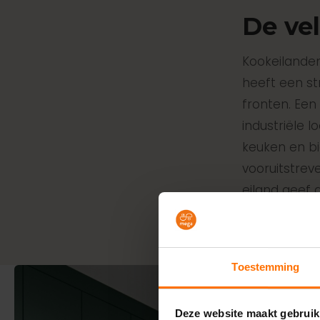
De ve
Kookeilanden 
heeft een st
fronten. Een
industriële 
keuken en bi
vooruitstrev
eiland geef 
een geïnteg
Toestemming
Deze website maakt gebruik