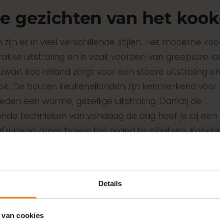
le gezichten van het kook
zijn er in veel verschillende stijlen. Het moderne koo
rakke uitstraling en is vaak voorzien van greeploze la
 zwart kookeiland zorgt voor een stoere uitstraling e
look. De houten keukeneilanden zijn kenmerkend voor 
eden een warme, gezellige uitstraling. Dankzij de
ende technieken van vandaag de dag hoef je bij ee
afzuigkap meer boven het eiland te plaatsen. Kookp
reerd afzuigsysteem voeren de kookdampen rechtstr
Details
 van cookies