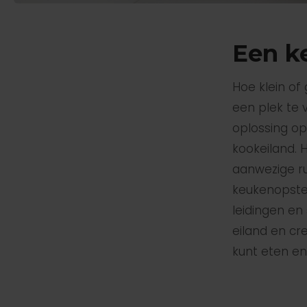
Een k
Hoe klein of 
een plek te 
oplossing op
kookeiland. 
aanwezige r
keukenopstel
leidingen en
eiland en cr
kunt eten en