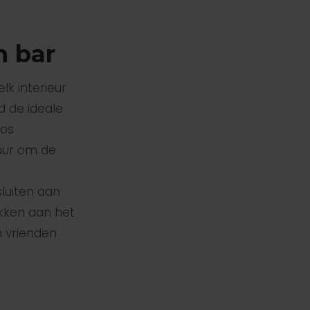
n bar
lk interieur
d de ideale
los
muur om de
luiten aan
ukken aan het
n vrienden