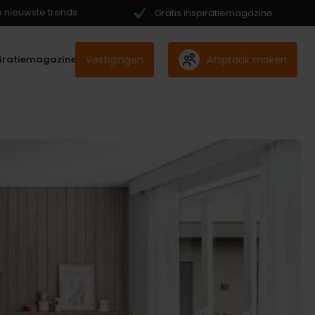
de nieuwste trends
Gratis inspiratiemagazine
Vestigingen
Afspraak maken
piratiemagazine