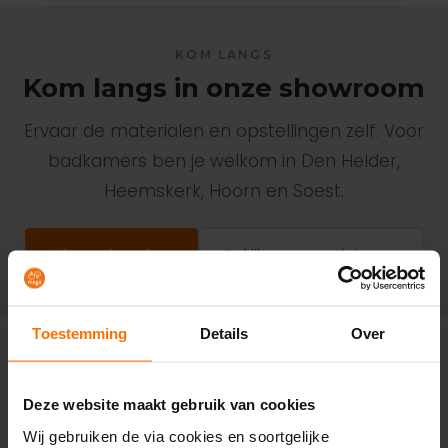
KOM LANGS
Kom langs in onze showroom
Ervaar de materialen en opstellingen zelf. Voor
badkamers ben je welkom in Den Helder,
Heemskerk, Hoorn en Soest.
Afspraak maken
Bekijk onze vestigingen
Toestemming
Details
Over
Meer badkamer
Deze website maakt gebruik van cookies
Wij gebruiken de via cookies en soortgelijke