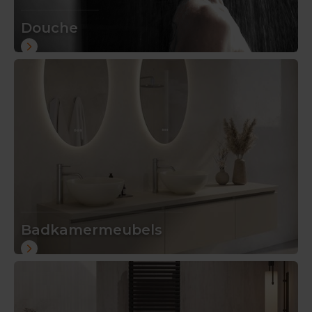
Douche
Badkamermeubels