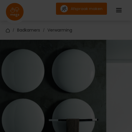
Afspraak maken
Badkamers
Verwarming
/
/