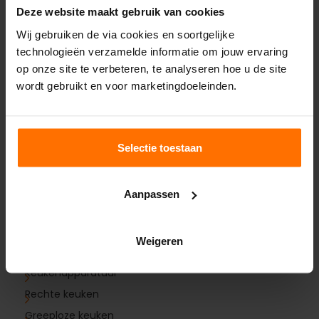
Deze website maakt gebruik van cookies
Tegels
Wij gebruiken de via cookies en soortgelijke
Kranen
technologieën verzamelde informatie om jouw ervaring
Douche
op onze site te verbeteren, te analyseren hoe u de site
Badkamermeubels
wordt gebruikt en voor marketingdoeleinden.
Verwarming
3D Badkamerplanner
Selectie toestaan
Keukens
Aanpassen
Keuken inspiratie
Keukenblad
Weigeren
Hoekkeuken
Keukenapparatuur
Rechte keuken
Greeploze keuken