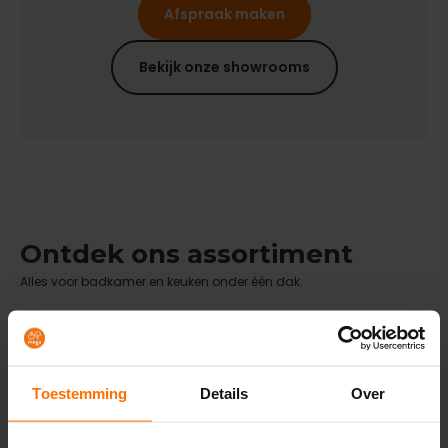
Afspraak maken
Bekijk onze showrooms
Ontdek ons assortiment
Alles voor badkamer en keuken onder één dak.
Badkamers
Badkamer inspiratie
Toestemming
Details
Over
Baden
Wandpanelen