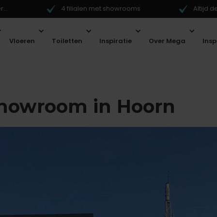
...
4 filialen met showrooms
Altijd 
Vloeren
Toiletten
Inspiratie
Over Mega
Ins
showroom in Hoorn