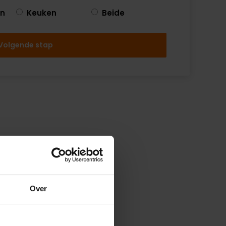
en
Keuken
Beide
Volgende stap
Over