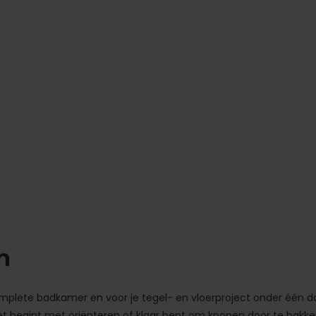
n
mplete badkamer en voor je tegel- en vloerproject onder één d
u net begint met oriënteren of klaar bent om knopen door te hakke