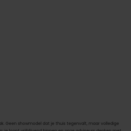
ak. Geen showmodel dat je thuis tegenvalt, maar volledige
n: je loopt vrijblijvend binnen en onze adviseurs denken met