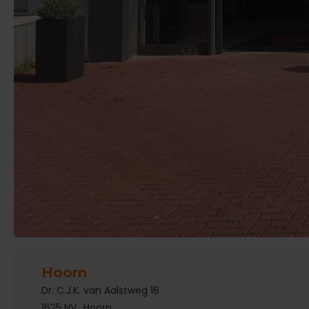
Hoorn
Dr. C.J.K. van Aalstweg 16
1625 NV
Hoorn