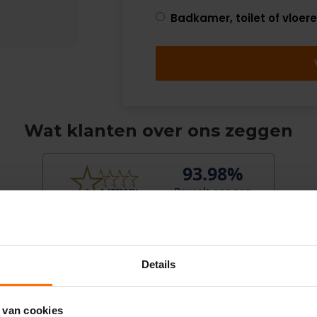
Badkamer, toilet of vloer
Wat klanten over ons zeggen
93.98%
Beveelt ons aan
9
Heer/mevrouw Kollen
Details
5 augustus 2026
previous
next
"Rustige en vriendelijke
 van cookies