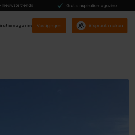
de nieuwste trends
Gratis inspiratiemagazine
Vestigingen
Afspraak maken
piratiemagazine