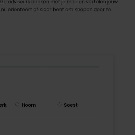
nze adviseurs denken met je mee en vertalen jouw
 nu oriënteert of klaar bent om knopen door te
erk
Hoorn
Soest