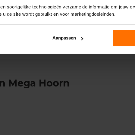
benadering. Niet opdringerig in de
 en soortgelijke technologieën verzamelde informatie om jouw erv
verkoop. Mooie zaak met
e u de site wordt gebruikt en voor marketingdoeleinden.
voldoende voorbeelden. Fijn
advies en hul..."
ALLE ERVARINGEN
Aanpassen
van Mega Hoorn