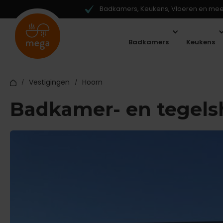
Badkamers, Keukens, Vloeren en meer
Badkamers
Keukens
Vestigingen
Hoorn
/
/
Badkamer- en tegel