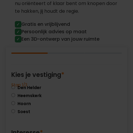
nu oriënteert of klaar bent om knopen door
te hakken, jij houdt de regie.
Gratis en vrijblijvend
✓
Persoonlijk advies op maat
✓
Een 3D-ontwerp van jouw ruimte
✓
Kies je vestiging
*
Stap 1/3
Den Helder
Heemskerk
Hoorn
Soest
Interesse
*