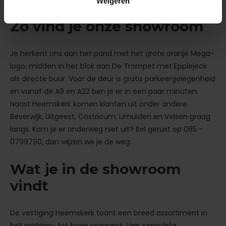
Weigeren
Zo vind je onze showroom
Je herkent ons aan het pand met het grote oranje Mega-
logo, midden in het blok aan De Trompet met Epplejeck
als directe buur. Voor de deur is gratis parkeergelegenheid
en vanaf de A9 en A22 ben je er in een paar minuten.
Naast Heemskerk komen klanten uit onder andere
Beverwijk, Uitgeest, Castricum, IJmuiden en Velsen graag
langs. Kom je er onderweg niet uit? Bel gerust op 085 -
0799790, dan wijzen we je de weg.
Wat je in de showroom
vindt
De vestiging Heemskerk toont een breed assortiment in
het midden- tot hoge segment. Van complete