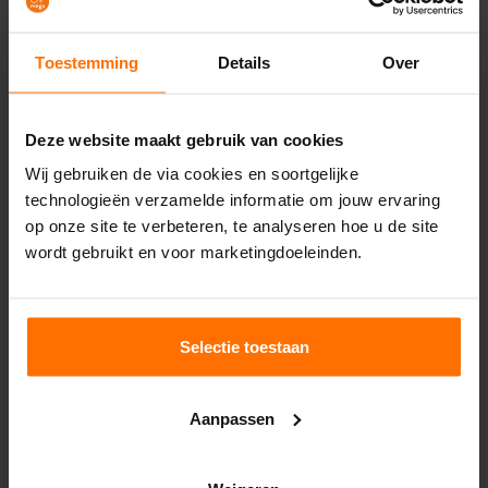
wooncomfort.
Bekijk dit project
Toestemming
Details
Over
Deze website maakt gebruik van cookies
Wij gebruiken de via cookies en soortgelijke
technologieën verzamelde informatie om jouw ervaring
Welkom bij Mega in
op onze site te verbeteren, te analyseren hoe u de site
wordt gebruikt en voor marketingdoeleinden.
Heemskerk
In onze showroom aan De Trompet in Heemskerk vind je
Selectie toestaan
alles voor een complete badkamer, keuken, tegel- en
vloerproject onder één dak. Geen showmodel dat je thuis
tegenvalt, maar volledige opstellingen die je kunt zien,
Aanpassen
voelen en vergelijken. Of je nu net begint met oriënteren
of klaar bent om knopen door te hakken: je loopt
vrijblijvend binnen en onze adviseurs denken met je mee.