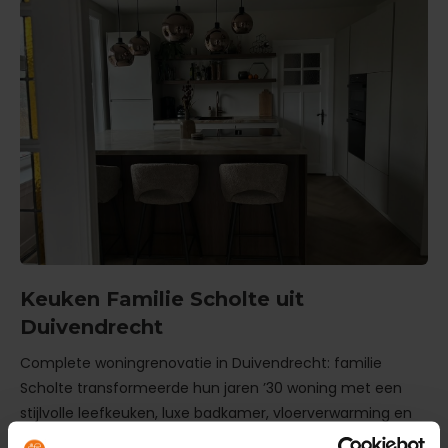
Keuken Familie Scholte uit
Duivendrecht
Complete woningrenovatie in Duivendrecht: familie
Scholte transformeerde hun jaren ’30 woning met een
stijlvolle leefkeuken, luxe badkamer, vloerverwarming en
visgraat PVC. Een perfecte mix van karakter en modern