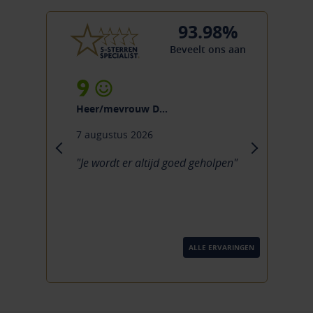
93.98%
Beveelt ons aan
9
Heer/mevrouw Kollen
5 augustus 2026
previous
next
"Rustige en vriendelijke
benadering. Niet opdringerig in de
verkoop. Mooie zaak met
voldoende voorbeelden. Fijn
advies en hul..."
ALLE ERVARINGEN