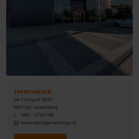
Heemskerk
De Trompet 2820
1967 DD
Heemskerk
t.
085 - 0799790
heemskerk@metmega.nl