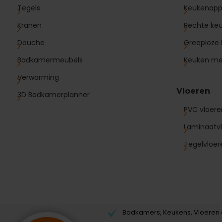
Tegels
Keukenapp
Kranen
Rechte ke
Douche
Greeploze
Badkamermeubels
Keuken me
Verwarming
Vloeren
3D Badkamerplanner
PVC vloere
Laminaatvl
Tegelvloer
Badkamers, Keukens, Vloeren e