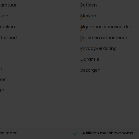
aratuur
Betalen
uken
Merken
 keuken
Algemene voorwaarden
t eiland
Ruilen en retourneren
Privacyverklaring
Garantie
n
Bezorgen
oer
en
n meer...
4 filialen met showrooms