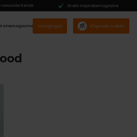
de nieuwste trends
Gratis inspiratiemagazine
Vestigingen
Afspraak maken
piratiemagazine
rood