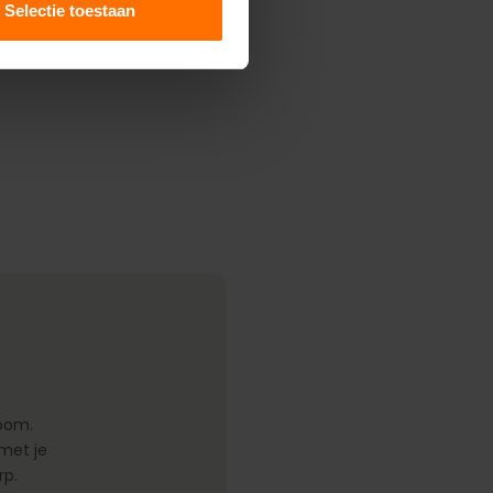
Selectie toestaan
:
room.
 met je
rp.