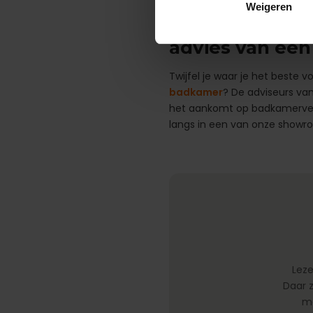
Weigeren
Elektrische of 
advies van een
Twijfel je waar je het beste v
badkamer
? De adviseurs va
het aankomt op badkamerverw
langs in een van onze show
Leze
Daar z
me