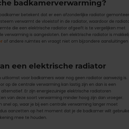
ische badkamerverwarming?
 badkamer betekent dat er een afzonderlijke radiator gemontee
ysteem verwarmt de vloeistof in de radiator, waardoor de radiat
mte die een elektrische radiator afgeeft is te vergelijken met
le verwarming is aangesloten. Een elektrische radiator is makkeli
r
of andere ruimtes en vraagt niet om bijzondere aansluitingen
an een elektrische radiator
een uitkomst voor badkamers waar nog geen radiator aanwezig is.
or op de centrale verwarming kan lastig zijn en dan is een
alternatief. Er zijn energiezuinige elektrische radiatoren
sten van deze soort verwarming minder hoog zijn dan vroeger.
n snel op, waar je bij een centrale verwarming langer moet
r dus aanzetten op het moment dat je de badkamer wilt gebruik
rekening mee te houden.