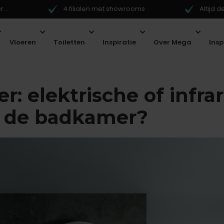
...
4 filialen met showrooms
Altijd 
Vloeren
Toiletten
Inspiratie
Over Mega
Ins
er: elektrische of infra
in de badkamer?