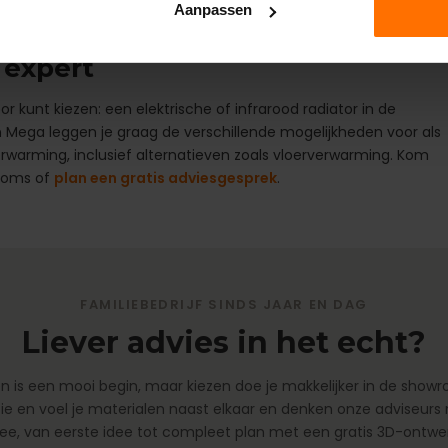
Aanpassen
infrarood radiator in de badkamer
 expert
oor kunt kiezen: een elektrische of infrarood radiator in de
n Mega leggen je graag de verschillende mogelijkheden voor als
arming, inclusief alternatieven zoals vloerverwarming. Kom
rooms of
plan een gratis adviesgesprek
.
FAMILIEBEDRIJF SINDS JAAR EN DAG
Liever advies in het echt?
n is een mooi begin, maar kiezen doe je makkelijker in de show
ie en voel je materialen naast elkaar en denken onze adviseurs
e, van eerste idee tot compleet plan met een gratis 3D-ontwe