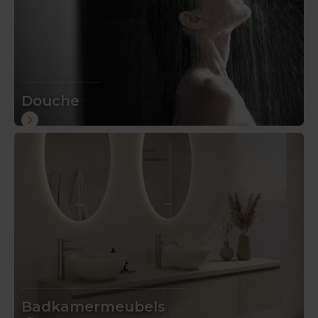
Douche
Badkamermeubels