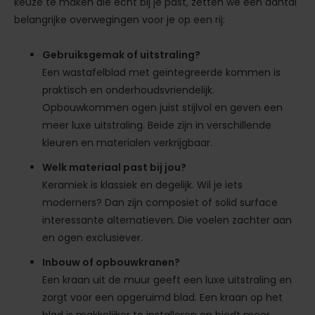
keuze te maken die écht bij je past, zetten we een aantal
belangrijke overwegingen voor je op een rij:
Gebruiksgemak of uitstraling?
Een wastafelblad met geïntegreerde kommen is
praktisch en onderhoudsvriendelijk.
Opbouwkommen ogen juist stijlvol en geven een
meer luxe uitstraling. Beide zijn in verschillende
kleuren en materialen verkrijgbaar.
Welk materiaal past bij jou?
Keramiek is klassiek en degelijk. Wil je iets
moderners? Dan zijn composiet of solid surface
interessante alternatieven. Die voelen zachter aan
en ogen exclusiever.
Inbouw of opbouwkranen?
Een kraan uit de muur geeft een luxe uitstraling en
zorgt voor een opgeruimd blad. Een kraan op het
blad is makkelijker te installeren en biedt meer