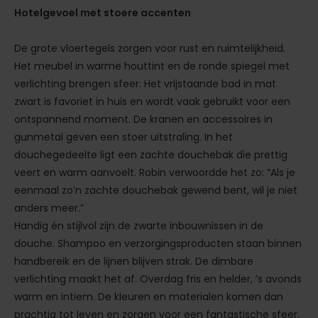
Hotelgevoel met stoere accenten
De grote vloertegels zorgen voor rust en ruimtelijkheid.
Het meubel in warme houttint en de ronde spiegel met
verlichting brengen sfeer. Het vrijstaande bad in mat
zwart is favoriet in huis en wordt vaak gebruikt voor een
ontspannend moment. De kranen en accessoires in
gunmetal geven een stoer uitstraling. In het
douchegedeelte ligt een zachte douchebak die prettig
veert en warm aanvoelt. Robin verwoordde het zo: “Als je
eenmaal zo’n zachte douchebak gewend bent, wil je niet
anders meer.”
Handig én stijlvol zijn de zwarte inbouwnissen in de
douche. Shampoo en verzorgingsproducten staan binnen
handbereik en de lijnen blijven strak. De dimbare
verlichting maakt het af. Overdag fris en helder, ’s avonds
warm en intiem. De kleuren en materialen komen dan
prachtig tot leven en zorgen voor een fantastische sfeer.