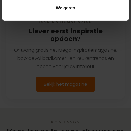
Weigeren
INSPIRATIEMAGAZINE
Liever eerst inspiratie
opdoen?
Ontvang gratis het Mega inspiratiemagazine,
boordevol badkamer- en keukentrends en
ideeën voor jouw interieur.
Bekijk het magazine
KOM LANGS