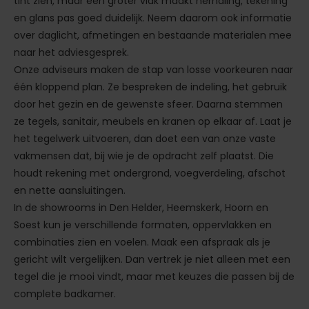
tint zien, maar een groter vlak maakt herhaling, tekening
en glans pas goed duidelijk. Neem daarom ook informatie
over daglicht, afmetingen en bestaande materialen mee
naar het adviesgesprek.
Onze adviseurs maken de stap van losse voorkeuren naar
één kloppend plan. Ze bespreken de indeling, het gebruik
door het gezin en de gewenste sfeer. Daarna stemmen
ze tegels, sanitair, meubels en kranen op elkaar af. Laat je
het tegelwerk uitvoeren, dan doet een van onze vaste
vakmensen dat, bij wie je de opdracht zelf plaatst. Die
houdt rekening met ondergrond, voegverdeling, afschot
en nette aansluitingen.
In de showrooms in Den Helder, Heemskerk, Hoorn en
Soest kun je verschillende formaten, oppervlakken en
combinaties zien en voelen. Maak een afspraak als je
gericht wilt vergelijken. Dan vertrek je niet alleen met een
tegel die je mooi vindt, maar met keuzes die passen bij de
complete badkamer.