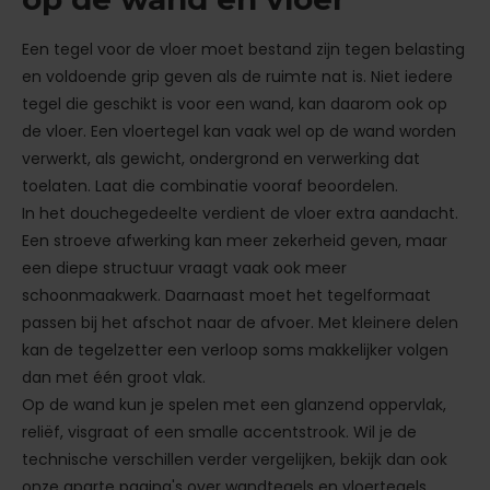
Een tegel voor de vloer moet bestand zijn tegen belasting
en voldoende grip geven als de ruimte nat is. Niet iedere
tegel die geschikt is voor een wand, kan daarom ook op
de vloer. Een vloertegel kan vaak wel op de wand worden
verwerkt, als gewicht, ondergrond en verwerking dat
toelaten. Laat die combinatie vooraf beoordelen.
In het douchegedeelte verdient de vloer extra aandacht.
Een stroeve afwerking kan meer zekerheid geven, maar
een diepe structuur vraagt vaak ook meer
schoonmaakwerk. Daarnaast moet het tegelformaat
passen bij het afschot naar de afvoer. Met kleinere delen
kan de tegelzetter een verloop soms makkelijker volgen
dan met één groot vlak.
Op de wand kun je spelen met een glanzend oppervlak,
reliëf, visgraat of een smalle accentstrook. Wil je de
technische verschillen verder vergelijken, bekijk dan ook
onze aparte pagina's over
wandtegels
en
vloertegels
.