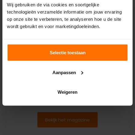
kan dan gerichter meedenken over het legbeeld en
Wij gebruiken de via cookies en soortgelijke
technologieën verzamelde informatie om jouw ervaring
de complete badkamer.
op onze site te verbeteren, te analyseren hoe u de site
wordt gebruikt en voor marketingdoeleinden.
Selectie toestaan
INSPIRATIEMAGAZINE
Liever eerst inspiratie
opdoen?
Aanpassen
Ontvang gratis het Mega inspiratiemagazine,
Weigeren
boordevol badkamer- en keukentrends en
ideeën voor jouw interieur.
Bekijk het magazine