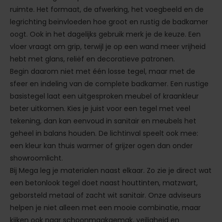
ruimte. Het formaat, de afwerking, het voegbeeld en de
legrichting beïnvloeden hoe groot en rustig de badkamer
oogt. Ook in het dagelijks gebruik merk je de keuze. Een
vloer vraagt om grip, terwijl je op een wand meer vrijheid
hebt met glans, reliëf en decoratieve patronen.
Begin daarom niet met één losse tegel, maar met de
sfeer en indeling van de complete badkamer. Een rustige
basistegel laat een uitgesproken meubel of kraankleur
beter uitkomen. Kies je juist voor een tegel met veel
tekening, dan kan eenvoud in sanitair en meubels het
geheel in balans houden. De lichtinval speelt ook mee:
een kleur kan thuis warmer of grijzer ogen dan onder
showroomlicht.
Bij Mega leg je materialen naast elkaar. Zo zie je direct wat
een betonlook tegel doet naast houttinten, matzwart,
geborsteld metaal of zacht wit sanitair. Onze adviseurs
helpen je niet alleen met een mooie combinatie, maar
kijken ook naar schoonmaakgemak, veiligheid en