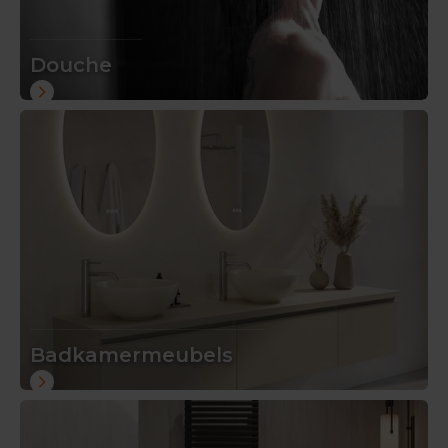
Douche
Badkamermeubels