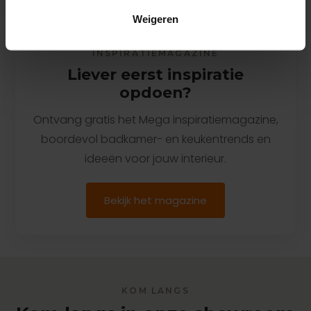
Weigeren
INSPIRATIEMAGAZINE
Liever eerst inspiratie
opdoen?
Ontvang gratis het Mega inspiratiemagazine,
boordevol badkamer- en keukentrends en
ideeën voor jouw interieur.
Bekijk het magazine
KOM LANGS