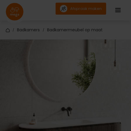
Afspraak maken
Badkamers
Badkamermeubel op maat
/
/