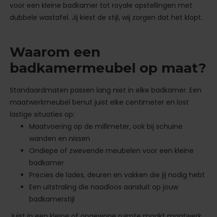
voor een kleine badkamer tot royale opstellingen met
dubbele wastafel. Jij kiest de stijl, wij zorgen dat het klopt.
Waarom een
badkamermeubel op maat?
Standaardmaten passen lang niet in elke badkamer. Een
maatwerkmeubel benut juist elke centimeter en lost
lastige situaties op:
Maatvoering op de millimeter, ook bij schuine
wanden en nissen
Ondiepe of zwevende meubelen voor een kleine
badkamer
Precies de lades, deuren en vakken die jij nodig hebt
Een uitstraling die naadloos aansluit op jouw
badkamerstijl
Juist in een kleine of ongewone ruimte maakt maatwerk