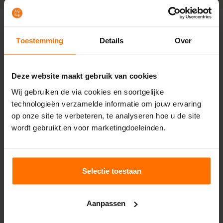
op maat: fronten, werkblad, techniek en indeling.
Plan een vrijblijvend adviesgesprek in Den Helder,
Heemskerk of Soest.
Toestemming
Details
Over
Deze website maakt gebruik van cookies
Wij gebruiken de via cookies en soortgelijke
technologieën verzamelde informatie om jouw ervaring
op onze site te verbeteren, te analyseren hoe u de site
INSPIRATIEMAGAZINE
wordt gebruikt en voor marketingdoeleinden.
Liever eerst inspiratie
opdoen?
Ontvang gratis het Mega inspiratiemagazine,
Selectie toestaan
boordevol keuken- en badkamertrends en
ideeën voor jouw interieur.
Aanpassen
Bekijk het magazine