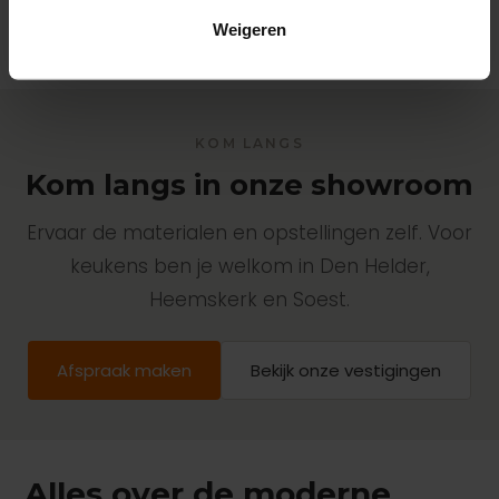
Weigeren
KOM LANGS
Kom langs in onze showroom
Ervaar de materialen en opstellingen zelf. Voor
keukens ben je welkom in Den Helder,
Heemskerk en Soest.
Afspraak maken
Bekijk onze vestigingen
Alles over de moderne