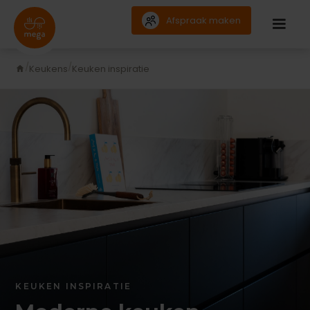
Afspraak maken
Keukens
Keuken inspiratie
KEUKEN INSPIRATIE