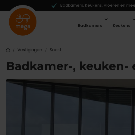
Badkamers, Keukens, Vloeren en meer
Badkamers
Keukens
Vestigingen
Soest
/
/
Badkamer-, keuken- 