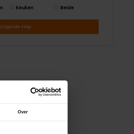
en
Keuken
Beide
Volgende stap
Over