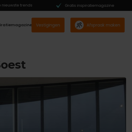
de nieuwste trends
Gratis inspiratiemagazine
Vestigingen
Afspraak maken
piratiemagazine
Soest