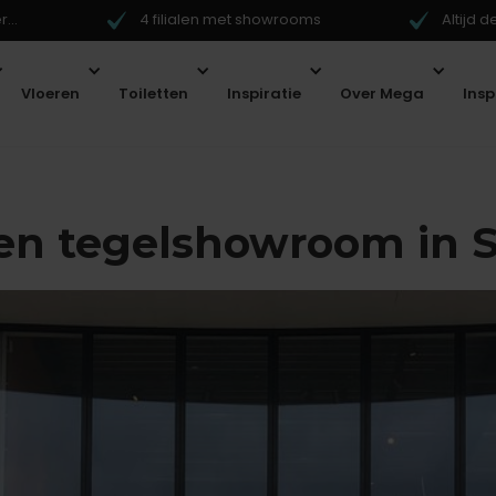
...
4 filialen met showrooms
Altijd 
Vloeren
Toiletten
Inspiratie
Over Mega
Ins
en tegelshowroom in 