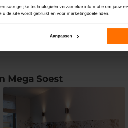
terug vinden in het systeem, ivm
 en soortgelijke technologieën verzamelde informatie om jouw erv
storing apparatuur"
e u de site wordt gebruikt en voor marketingdoeleinden.
ALLE ERVARINGEN
Aanpassen
an Mega Soest