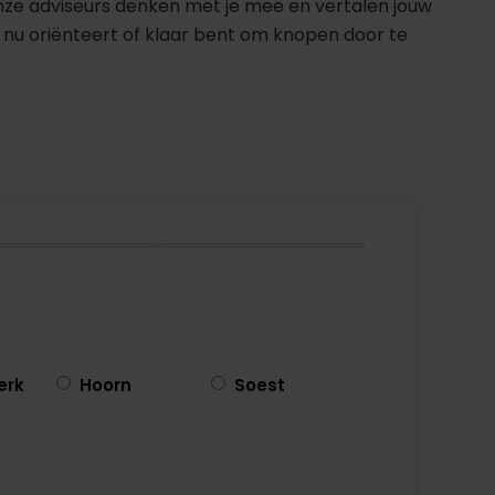
nze adviseurs denken met je mee en vertalen jouw
 nu oriënteert of klaar bent om knopen door te
erk
Hoorn
Soest