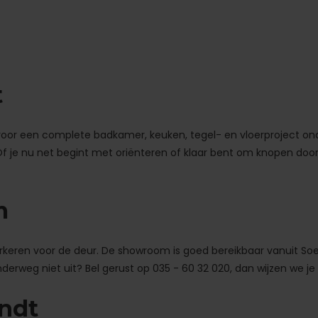
t
 voor een complete badkamer, keuken, tegel- en vloerproject o
. Of je nu net begint met oriënteren of klaar bent om knopen door
m
parkeren voor de deur. De showroom is goed bereikbaar vanuit So
derweg niet uit? Bel gerust op 035 - 60 32 020, dan wijzen we je
indt