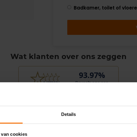
Badkamer, toilet of vloer
Wat klanten over ons zeggen
93.97%
Beveelt ons aan
9
Heer R...
Details
4 augustus 2026
previous
next
"Plaatsen keuken ,kunnen zelf niet
 van cookies