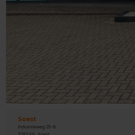
Soest
Industrieweg 25-B
3762 EG
Soest